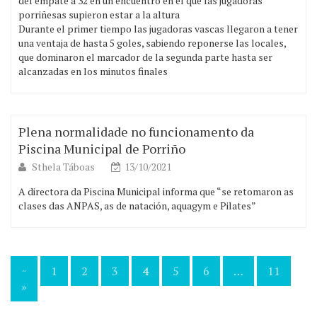
del empate a 32 en un encuentro en el que las jugadoras
porriñesas supieron estar a la altura
Durante el primer tiempo las jugadoras vascas llegaron a tener
una ventaja de hasta 5 goles, sabiendo reponerse las locales,
que dominaron el marcador de la segunda parte hasta ser
alcanzadas en los minutos finales
Plena normalidade no funcionamento da
Piscina Municipal de Porriño
Sthela Táboas
13/10/2021
A directora da Piscina Municipal informa que “se retomaron as
clases das ANPAS, as de natación, aquagym e Pilates”
«
1
2
3
4
5
6
…
11
Navegación
»
de