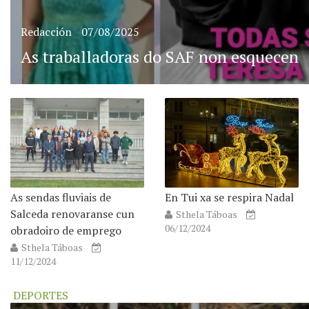
Redacción
07/08/2025
As traballadoras do SAF non esquecen
As sendas fluviais de
En Tui xa se respira Nadal
Salceda renovaranse cun
Sthela Táboas
06/12/2024
obradoiro de emprego
Sthela Táboas
11/12/2024
DEPORTES