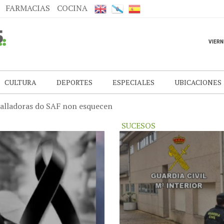
FARMACIAS
COCINA
CULTURA
DEPORTES
ESPECIALES
UBICACIONES
a González comienza temporada clavando sus palas en el pri
SUCESOS