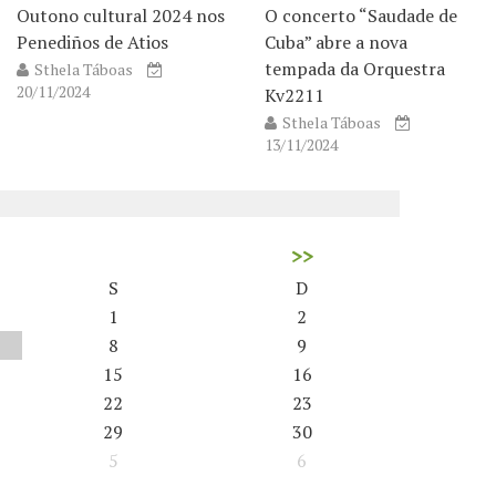
Outono cultural 2024 nos
O concerto “Saudade de
Penediños de Atios
Cuba” abre a nova
tempada da Orquestra
Sthela Táboas
20/11/2024
Kv2211
Sthela Táboas
13/11/2024
>>
S
D
1
2
8
9
15
16
22
23
29
30
5
6