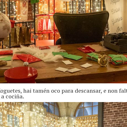
oguetes, hai tamén oco para descansar, e non falt
a cociña.