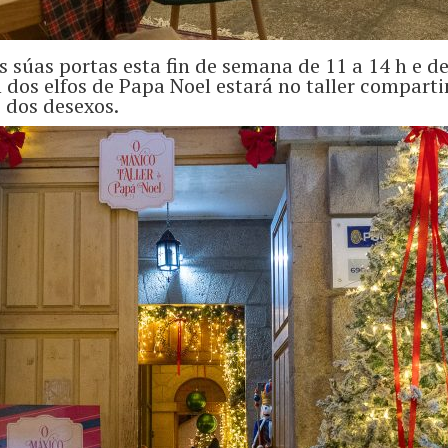
s súas portas esta fin de semana de 11 a 14 h e d
 dos elfos de Papa Noel estará no taller compar
 dos desexos.