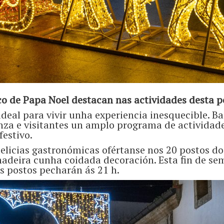
o de Papa Noel destacan nas actividades desta p
ideal para vivir unha experiencia inesquecible. B
anza e visitantes un amplo programa de actividad
festivo.
 delicias gastronómicas ofértanse nos 20 postos 
adeira cunha coidada decoración. Esta fin de sem
s postos pecharán ás 21 h.