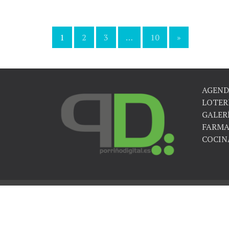
1
2
3
…
10
»
Navegación
de
entradas
AGEND
LOTER
GALER
FARMA
COCIN