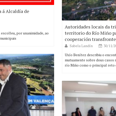
a á Alcaldía de
Autoridades locais da tri
territorio do Río Miño 
a escolleu, por unanimidade, ao
 municipais
cooperación transfront
Sabela Landín
30/11/2
Uxío Benítez describiu o enco
mutuamente sobre dous casos m
río Miño como o principal reto