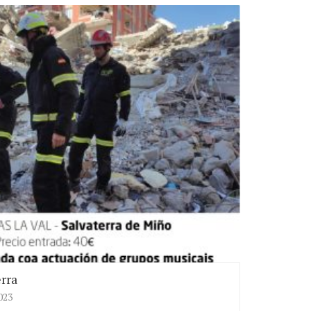
erra
023