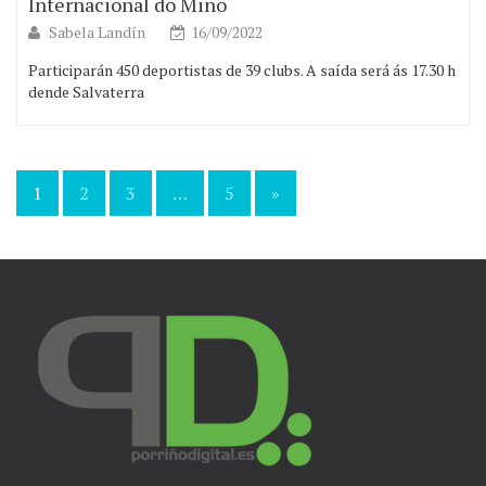
Internacional do Miño
Sabela Landín
16/09/2022
Participarán 450 deportistas de 39 clubs. A saída será ás 17.30 h
dende Salvaterra
1
2
3
…
5
»
Navegación
de
entradas