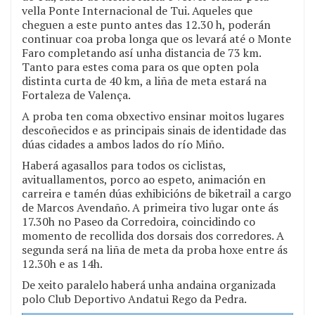
vella Ponte Internacional de Tui. Aqueles que
cheguen a este punto antes das 12.30 h, poderán
continuar coa proba longa que os levará até o Monte
Faro completando así unha distancia de 73 km.
Tanto para estes coma para os que opten pola
distinta curta de 40 km, a liña de meta estará na
Fortaleza de Valença.
A proba ten coma obxectivo ensinar moitos lugares
descoñecidos e as principais sinais de identidade das
dúas cidades a ambos lados do río Miño.
Haberá agasallos para todos os ciclistas,
avituallamentos, porco ao espeto, animación en
carreira e tamén dúas exhibicións de biketrail a cargo
de Marcos Avendaño. A primeira tivo lugar onte ás
17.30h no Paseo da Corredoira, coincidindo co
momento de recollida dos dorsais dos corredores. A
segunda será na liña de meta da proba hoxe entre ás
12.30h e as 14h.
De xeito paralelo haberá unha andaina organizada
polo Club Deportivo Andatui Rego da Pedra.