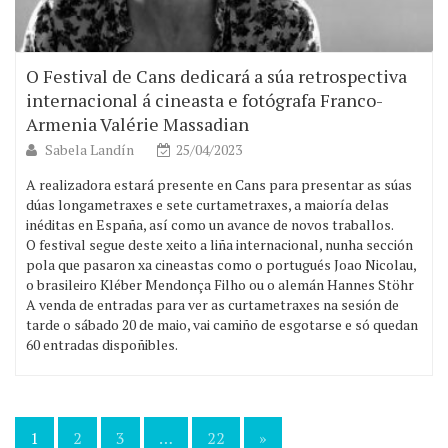
O Festival de Cans dedicará a súa retrospectiva
internacional á cineasta e fotógrafa Franco-
Armenia Valérie Massadian
Sabela Landín
25/04/2023
A realizadora estará presente en Cans para presentar as súas
dúas longametraxes e sete curtametraxes, a maioría delas
inéditas en España, así como un avance de novos traballos.
O festival segue deste xeito a liña internacional, nunha sección
pola que pasaron xa cineastas como o portugués Joao Nicolau,
o brasileiro Kléber Mendonça Filho ou o alemán Hannes Stöhr
A venda de entradas para ver as curtametraxes na sesión de
tarde o sábado 20 de maio, vai camiño de esgotarse e só quedan
60 entradas dispoñibles.
1
2
3
…
22
»