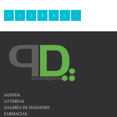
«
1
2
3
4
5
»
Navegación
de
entradas
AGENDA
LOTERÍAS
GALERÍA DE IMÁGENES
FARMACIAS