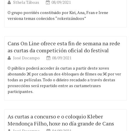
Sthela Táboas
08/09/2021
O grupo porriñés constituido por Kiri, Ana, Fran e Irene
versiona temas coñecidos “rokerizándoos”
Cans On Line ofrece esta fin de semana na rede
as curtas da competición oficial do festival
José Docampo
08/09/2021
O público poderá acceder ás curtas a partir deste xoves
abonando 2€ por cada un dos 4 bloques de filmes ou 5€ por ver
todas as películas. Todo o diñeiro recadado a través destas
proxeccións será repartido entre as curtametraxes
participantes.
As curtas a concurso e o coloquio Kleber
Mendonça Filho, hoxe no día grande de Cans
José Docampo
04/09/2021