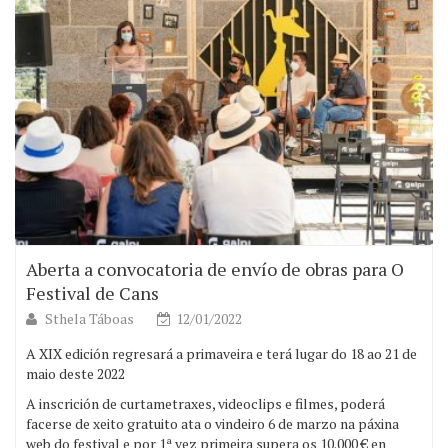
Aberta a convocatoria de envío de obras para O
Festival de Cans
Sthela Táboas
12/01/2022
A XIX edición regresará a primaveira e terá lugar do 18 ao 21 de
maio deste 2022
A inscrición de curtametraxes, videoclips e filmes, poderá
facerse de xeito gratuito ata o vindeiro 6 de marzo na páxina
web do festival e por 1ª vez primeira supera os 10.000 € en