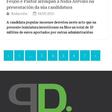
Feijóo e Pastor arroupan a Nidia Arévalo na
presentación da súa candidatura
Redacción
04/05/2015
A candidata popular mosense desvelou neste acto que na
presente lexislatura investíronse en Mos un total de 10
millóns de euros aportados por outras administracións
«
1
…
3
4
5
6
7
»
Navegación
de
entradas