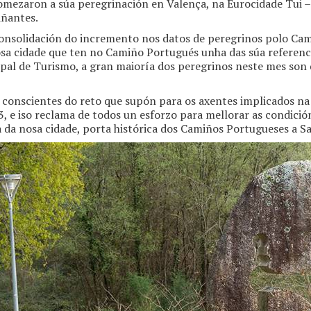
omezaron a súa peregrinación en Valença, na Eurocidade Tui
iñantes.
a consolidación do incremento nos datos de peregrinos polo C
nosa cidade que ten no Camiño Portugués unha das súa referenc
ipal de Turismo, a gran maioría dos peregrinos neste mes son
r conscientes do reto que supón para os axentes implicados n
3, e iso reclama de todos un esforzo para mellorar as condició
a da nosa cidade, porta histórica dos Camiños Portugueses a S