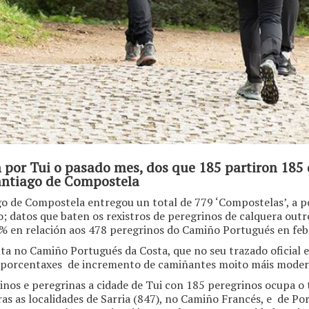
por Tui o pasado mes, dos que 185 partiron 185 d
Santiago de Compostela
ago de Compostela entregou un total de 779 ‘Compostelas’, a 
; datos que baten os rexistros de peregrinos de calquera out
% en relación aos 478 peregrinos do Camiño Portugués en feb
a no Camiño Portugués da Costa, que no seu trazado oficial e
 porcentaxes de incremento de camiñantes moito máis moder
inos e peregrinas a cidade de Tui con 185 peregrinos ocupa o t
as as localidades de Sarria (847), no Camiño Francés, e de P