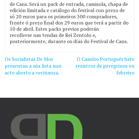
de Cans. Será un pack de entrada, camisola, chapa de
edición limitada e catálogo do festival cun prezo de
só 20 euros para os primeiros 300 compradores,
fronte ó prezo final dos 29 euros que terá a partir do
10 de abril. Estes packs previos poderán
recollerse nas tendas de Rei Zentolo e,
posteriormente, durante os días do Festival de Cans.
Os Socialistas De Mos
O Camiño Portugués bate
Navegación
presentan a súa lista nun
rexistros de peregrinos en
de
acto aberto a veciñanza.
febreiro
entradas