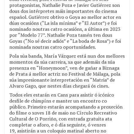
protagonistas, Nathalie Poza e Javier Gutiérrez son
dous dos intérpretes máis importantes do cinema
español. Gutiérrez obtivo o Goya ao mellor actor en
dúas ocasións (“La isla mínima” e “El Autor”) e foi
nominado noutras catro ocasións, a última en 2023
por “Modelo 77”. Nathalie Poza tamén ten dous
Goyas (“No sé decir adiós” e “La boda de Rosa”) e foi
nominada noutras catro oportunidades.
Pola súa banda, María Vázquez está nun dos mellores
momentos da súa carreira, xa que ademáis da súa
presenza en “Honeymoon”, ven de gañar a Biznaga
de Prata á mellor actriz no Festival de Málaga, pola
súa impresionante interpretación en “Matria” de
Alvaro Gago, que nestes días chegará ós cines.
Todos eles estarán en Cans para asistir ó icónico
desfile de chimpíns e manter un encontro co
público. Primeiro estarán acompañando a proxeción
do filme o xoves 18 de maio no Círculo Recreativo
Cultural de O Porriño, con entrada gratuita ata
completar o aforo, e ó día seguinte, ó venres
19, asistirán a un coloquio matinal aberto no