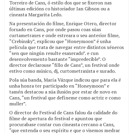
Torreiro de Cans, ó estilo dos que se fixeron nas
últimas edicións co historiador Ian Gibson ou a
cineasta Margarita Ledo.
Na presentación do filme, Enrique Otero, director
forxado en Cans, por onde pasou coas súas
curtametraxes e onde estreara o seu anterior filme,
“Crebinsky”, explicou que “Honeymoon” é unha
película que trata de navegar entre distintos xéneros
“sen que ningún resulte esaxerado”. e cun
desenvolvemento bastante “impredecible”. O
director declarouse “fillo de Cans”, un festival onde
estivo como músico, dj, curtometraxista e xurado.
Pola súa banda, María Vázque indicou que para ela é
unha honra ter participado en “Honeymoon” e
tamén destacou a súa ilusión por estar de novo en
Cans, “un festival que defíneme como actriz e como
muller”.
O director do Festival de Cans falou da calidade do
filme de apertura do festival e apuntou que
procurabase contar cun cineasta cercano a Cans,
“que entenda o seu espíritu e que o visemos medrar