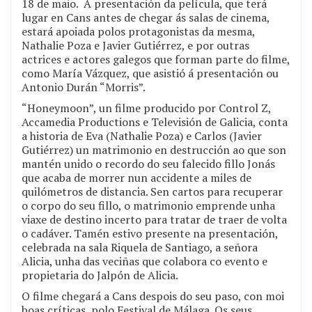
18 de maio. A presentación da película, que terá
lugar en Cans antes de chegar ás salas de cinema,
estará apoiada polos protagonistas da mesma,
Nathalie Poza e Javier Gutiérrez, e por outras
actrices e actores galegos que forman parte do filme,
como María Vázquez, que asistió á presentación ou
Antonio Durán “Morris”.
“Honeymoon”, un filme producido por Control Z,
Accamedia Productions e Televisión de Galicia, conta
a historia de Eva (Nathalie Poza) e Carlos (Javier
Gutiérrez) un matrimonio en destrucción ao que son
mantén unido o recordo do seu falecido fillo Jonás
que acaba de morrer nun accidente a miles de
quilómetros de distancia. Sen cartos para recuperar
o corpo do seu fillo, o matrimonio emprende unha
viaxe de destino incerto para tratar de traer de volta
o cadáver. Tamén estivo presente na presentación,
celebrada na sala Riquela de Santiago, a señora
Alicia, unha das veciñas que colabora co evento e
propietaria do Jalpón de Alicia.
O filme chegará a Cans despois do seu paso, con moi
boas críticas, polo Festival de Málaga. Os seus