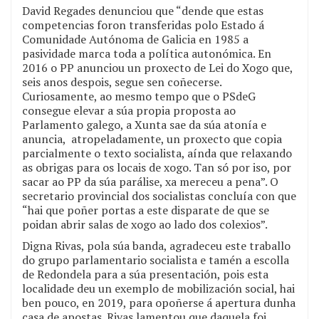
David Regades denunciou que “dende que estas
competencias foron transferidas polo Estado á
Comunidade Autónoma de Galicia en 1985 a
pasividade marca toda a política autonómica. En
2016 o PP anunciou un proxecto de Lei do Xogo que,
seis anos despois, segue sen coñecerse.
Curiosamente, ao mesmo tempo que o PSdeG
consegue elevar a súa propia proposta ao
Parlamento galego, a Xunta sae da súa atonía e
anuncia, atropeladamente, un proxecto que copia
parcialmente o texto socialista, aínda que relaxando
as obrigas para os locais de xogo. Tan só por iso, por
sacar ao PP da súa parálise, xa mereceu a pena”. O
secretario provincial dos socialistas concluía con que
“hai que poñer portas a este disparate de que se
poidan abrir salas de xogo ao lado dos colexios”.
Digna Rivas, pola súa banda, agradeceu este traballo
do grupo parlamentario socialista e tamén a escolla
de Redondela para a súa presentación, pois esta
localidade deu un exemplo de mobilización social, hai
ben pouco, en 2019, para opoñerse á apertura dunha
casa de apostas. Rivas lamentou que daquela foi