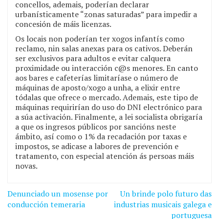
concellos, ademais, poderían declarar
urbanísticamente “zonas saturadas” para impedir a
concesión de máis licenzas.
Os locais non poderían ter xogos infantís como
reclamo, nin salas anexas para os cativos. Deberán
ser exclusivos para adultos e evitar calquera
proximidade ou interacción c@s menores. En canto
aos bares e cafeterías limitaríase o número de
máquinas de aposto/xogo a unha, a elixir entre
tódalas que ofrece o mercado. Ademais, este tipo de
máquinas requirirían do uso do DNI electrónico para
a súa activación. Finalmente, a lei socialista obrigaría
a que os ingresos públicos por sancións neste
ámbito, así como o 1% da recadación por taxas e
impostos, se adicase a labores de prevención e
tratamento, con especial atención ás persoas máis
novas.
Denunciado un mosense por
Un brinde polo futuro das
Navegación
conducción temeraria
industrias musicais galega e
de
portuguesa