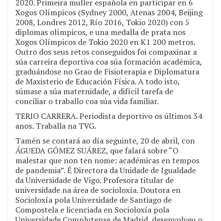
2020. Primeira muller española en participar en 6
Xogos Olímpicos (Sydney 2000, Atenas 2004, Beijing
2008, Londres 2012, Río 2016, Tokio 2020) con 5
diplomas olímpicos, e una medalla de prata nos
Xogos Olímpicos de Tokio 2020 en K1 200 metros.
Outro dos seus retos conseguidos foi compaxinar a
súa carreira deportiva coa súa formación académica,
graduándose no Grao de Fisioterapia e Diplomatura
de Maxisterio de Educación Física. A todo isto,
súmase a súa maternidade, a difícil tarefa de
conciliar o traballo coa súa vida familiar.
TERIO CARRERA. Periodista deportivo os últimos 34
anos. Traballa na TVG.
Tamén se contará ao día seguinte, 20 de abril, con
ÁGUEDA GÓMEZ SUÁREZ, que falará sobre “O
malestar que non ten nome: académicas en tempos
de pandemia”. É Directora da Unidade de Igualdade
da Universidade de Vigo. Profesora titular de
universidade na área de socioloxía. Doutora en
Socioloxía pola Universidade de Santiago de
Compostela e licenciada en Socioloxía pola
Universidade Complutense de Madrid, desenvolveu o