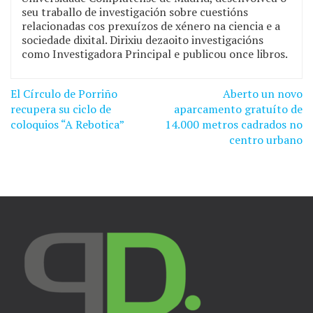
seu traballo de investigación sobre cuestións
relacionadas cos prexuízos de xénero na ciencia e a
sociedade dixital. Dirixiu dezaoito investigacións
como Investigadora Principal e publicou once libros.
El Círculo de Porriño
Aberto un novo
Navegación
recupera su ciclo de
aparcamento gratuíto de
de
coloquios “A Rebotica”
14.000 metros cadrados no
centro urbano
entradas