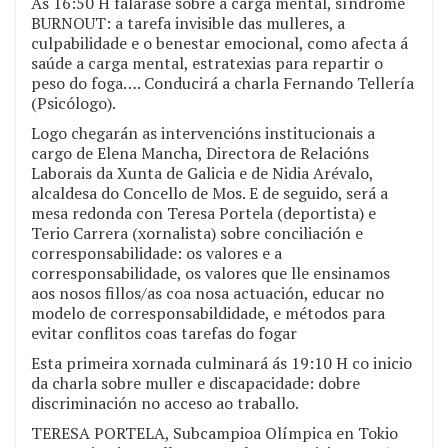
Ás 16:50 H falarase sobre a carga mental, síndrome
BURNOUT: a tarefa invisible das mulleres, a
culpabilidade e o benestar emocional, como afecta á
saúde a carga mental, estratexias para repartir o
peso do foga…. Conducirá a charla Fernando Tellería
(Psicólogo).
Logo chegarán as intervencións institucionais a
cargo de Elena Mancha, Directora de Relacións
Laborais da Xunta de Galicia e de Nidia Arévalo,
alcaldesa do Concello de Mos. E de seguido, será a
mesa redonda con Teresa Portela (deportista) e
Terio Carrera (xornalista) sobre conciliación e
corresponsabilidade: os valores e a
corresponsabilidade, os valores que lle ensinamos
aos nosos fillos/as coa nosa actuación, educar no
modelo de corresponsabildidade, e métodos para
evitar conflitos coas tarefas do fogar
Esta primeira xornada culminará ás 19:10 H co inicio
da charla sobre muller e discapacidade: dobre
discriminación no acceso ao traballo.
TERESA PORTELA, Subcampioa Olímpica en Tokio