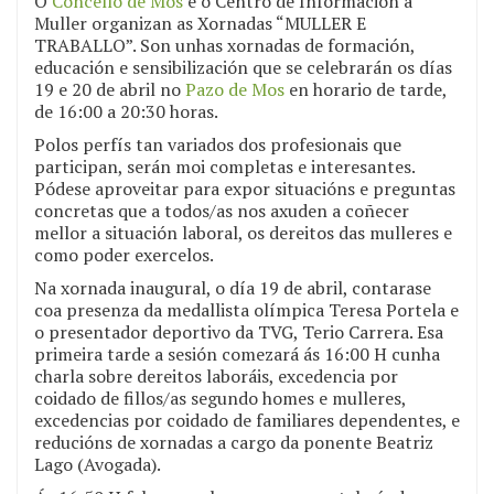
O
Concello de Mos
e o Centro de Información á
Muller organizan as Xornadas “MULLER E
TRABALLO”. Son unhas xornadas de formación,
educación e sensibilización que se celebrarán os días
19 e 20 de abril no
Pazo de Mos
en horario de tarde,
de 16:00 a 20:30 horas.
Polos perfís tan variados dos profesionais que
participan, serán moi completas e interesantes.
Pódese aproveitar para expor situacións e preguntas
concretas que a todos/as nos axuden a coñecer
mellor a situación laboral, os dereitos das mulleres e
como poder exercelos.
Na xornada inaugural, o día 19 de abril, contarase
coa presenza da medallista olímpica Teresa Portela e
o presentador deportivo da TVG, Terio Carrera. Esa
primeira tarde a sesión comezará ás 16:00 H cunha
charla sobre dereitos laboráis, excedencia por
coidado de fillos/as segundo homes e mulleres,
excedencias por coidado de familiares dependentes, e
reducións de xornadas a cargo da ponente Beatriz
Lago (Avogada).