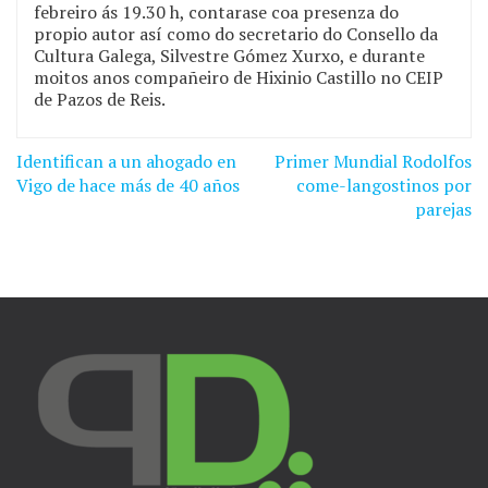
febreiro ás 19.30 h, contarase coa presenza do
propio autor así como do secretario do Consello da
Cultura Galega, Silvestre Gómez Xurxo, e durante
moitos anos compañeiro de Hixinio Castillo no CEIP
de Pazos de Reis.
Identifican a un ahogado en
Primer Mundial Rodolfos
Navegación
Vigo de hace más de 40 años
come-langostinos por
de
parejas
entradas