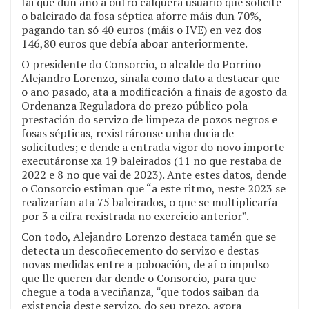
fai que dun ano a outro calquera usuario que solicite
o baleirado da fosa séptica aforre máis dun 70%,
pagando tan só 40 euros (máis o IVE) en vez dos
146,80 euros que debía aboar anteriormente.
O presidente do Consorcio, o alcalde do Porriño
Alejandro Lorenzo, sinala como dato a destacar que
o ano pasado, ata a modificación a finais de agosto da
Ordenanza Reguladora do prezo público pola
prestación do servizo de limpeza de pozos negros e
fosas sépticas, rexistráronse unha ducia de
solicitudes; e dende a entrada vigor do novo importe
executáronse xa 19 baleirados (11 no que restaba de
2022 e 8 no que vai de 2023). Ante estes datos, dende
o Consorcio estiman que “a este ritmo, neste 2023 se
realizarían ata 75 baleirados, o que se multiplicaría
por 3 a cifra rexistrada no exercicio anterior”.
Con todo, Alejandro Lorenzo destaca tamén que se
detecta un descoñecemento do servizo e destas
novas medidas entre a poboación, de aí o impulso
que lle queren dar dende o Consorcio, para que
chegue a toda a veciñanza, “que todos saiban da
existencia deste servizo, do seu prezo, agora