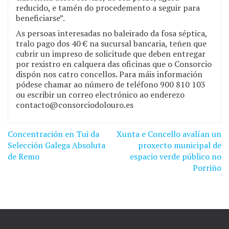
reducido, e tamén do procedemento a seguir para
beneficiarse”.
As persoas interesadas no baleirado da fosa séptica,
tralo pago dos 40 € na sucursal bancaria, teñen que
cubrir un impreso de solicitude que deben entregar
por rexistro en calquera das oficinas que o Consorcio
dispón nos catro concellos. Para máis información
pódese chamar ao número de teléfono 900 810 103
ou escribir un correo electrónico ao enderezo
contacto@consorciodolouro.es
Concentración en Tui da
Xunta e Concello avalían un
Navegación
Selección Galega Absoluta
proxecto municipal de
de
de Remo
espacio verde público no
Porriño
entradas