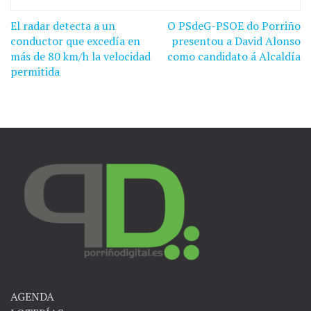
El radar detecta a un
O PSdeG-PSOE do Porriño
Navegación
conductor que excedía en
presentou a David Alonso
de
más de 80 km/h la velocidad
como candidato á Alcaldía
permitida
entradas
AGENDA