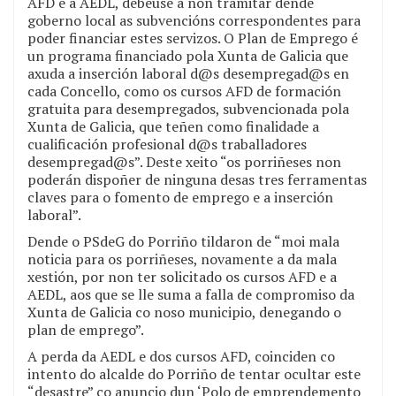
AFD e a AEDL, debeuse a non tramitar dende
goberno local as subvencións correspondentes para
poder financiar estes servizos. O Plan de Emprego é
un programa financiado pola Xunta de Galicia que
axuda a inserción laboral d@s desempregad@s en
cada Concello, como os cursos AFD de formación
gratuita para desempregados, subvencionada pola
Xunta de Galicia, que teñen como finalidade a
cualificación profesional d@s traballadores
desempregad@s”. Deste xeito “os porriñeses non
poderán dispoñer de ninguna desas tres ferramentas
claves para o fomento de emprego e a inserción
laboral”.
Dende o PSdeG do Porriño tildaron de “moi mala
noticia para os porriñeses, novamente a da mala
xestión, por non ter solicitado os cursos AFD e a
AEDL, aos que se lle suma a falla de compromiso da
Xunta de Galicia co noso municipio, denegando o
plan de emprego”.
A perda da AEDL e dos cursos AFD, coinciden co
intento do alcalde do Porriño de tentar ocultar este
“desastre” co anuncio dun ‘Polo de emprendemento