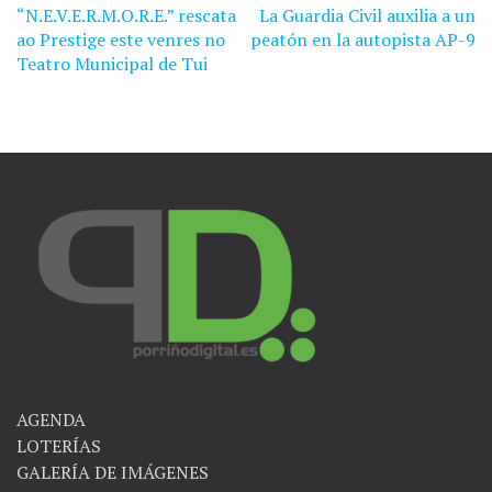
“N.E.V.E.R.M.O.R.E.” rescata
La Guardia Civil auxilia a un
Navegación
ao Prestige este venres no
peatón en la autopista AP-9
de
Teatro Municipal de Tui
entradas
AGENDA
LOTERÍAS
GALERÍA DE IMÁGENES