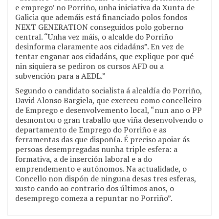
e emprego’ no Porriño, unha iniciativa da Xunta de
Galicia que ademáis está financiado polos fondos
NEXT GENERATION conseguidos polo goberno
central. “Unha vez máis, o alcalde do Porriño
desinforma claramente aos cidadáns”. En vez de
tentar enganar aos cidadáns, que explique por qué
nin siquiera se pediron os cursos AFD ou a
subvención para a AEDL.”
Segundo o candidato socialista á alcaldía do Porriño,
David Alonso Bargiela, que exerceu como concelleiro
de Emprego e desenvolvemento local, “nun ano o PP
desmontou o gran traballo que viña desenvolvendo o
departamento de Emprego do Porriño e as
ferramentas das que dispoñía. É preciso apoiar ás
persoas desempregadas nunha triple esfera: a
formativa, a de inserción laboral e a do
emprendemento e autónomos. Na actualidade, o
Concello non dispón de ninguna desas tres esferas,
xusto cando ao contrario dos últimos anos, o
desemprego comeza a repuntar no Porriño”.