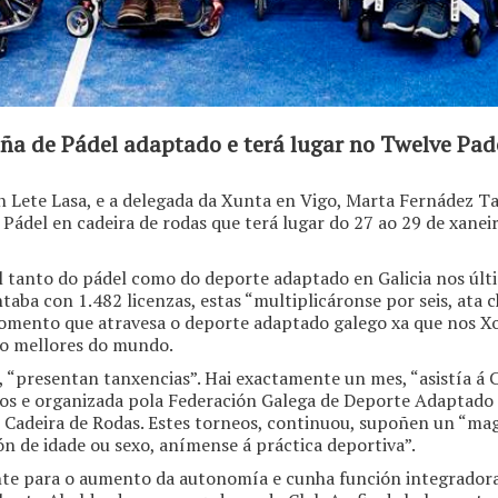
a de Pádel adaptado e terá lugar no Twelve Padel
n Lete Lasa, e a delegada da Xunta en Vigo, Marta Fernádez T
Pádel en cadeira de rodas que terá lugar do 27 ao 29 de xanei
 tanto do pádel como do deporte adaptado en Galicia nos últ
taba con 1.482 licenzas, estas “multiplicáronse por seis, ata
omento que atravesa o deporte adaptado galego xa que nos Xo
to mellores do mundo.
, “presentan tanxencias”. Hai exactamente un mes, “asistía á 
Mos e organizada pola Federación Galega de Deporte Adaptado c
 Cadeira de Rodas. Estes torneos, continuou, supoñen un “m
n de idade ou sexo, anímense á práctica deportiva”.
te para o aumento da autonomía e cunha función integradora, 