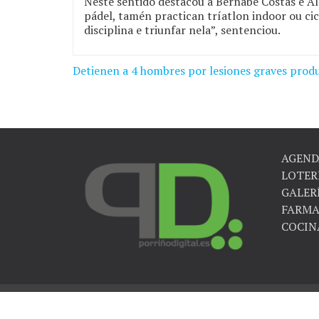
Neste sentido destacou a Bernabé Costas e Al
pádel, tamén practican tríatlon indoor ou ci
disciplina e triunfar nela”, sentenciou.
Detienen a 4 hombres por lesiones graves produ
Navegación
de
entradas
AGEND
LOTER
GALER
FARMA
COCIN