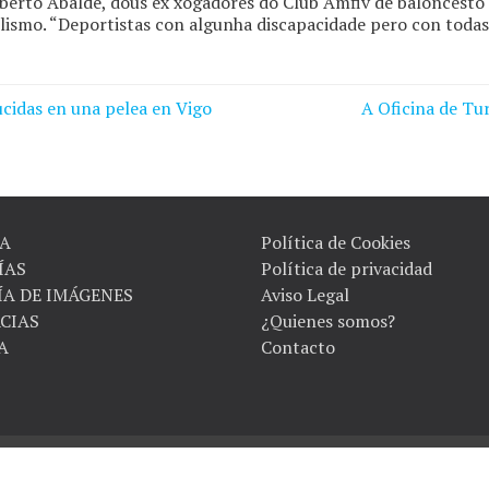
berto Abalde, dous ex xogadores do Club Amfiv de baloncesto 
clismo. “Deportistas con algunha discapacidade pero con todas
cidas en una pelea en Vigo
A Oficina de Tu
A
Política de Cookies
ÍAS
Política de privacidad
ÍA DE IMÁGENES
Aviso Legal
CIAS
¿Quienes somos?
A
Contacto