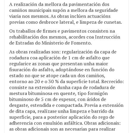
A realización da mellora da pavimentación dos
camiños municipais supón a mellora da seguridade
viaria nos mesmos. As obras inclúen actuacións
previas como desbroce lateral, e limpeza de cunetas.
Os traballos de firmes e pavimentos consisten na
rehabilitación dos mesmos, acordes coa Instrucción
de Estradas do Ministerio de Fomento.
As obras realizadas son: regularización da capa de
rodadura coa aplicación de 1 cm de asfalto que
regularice as zonas que presentan unha maior
fisuración do asfalto, adoptándose en función do
estado no que se atope cada un dos camiños,
entorno ao 20 e o 30 % da superficie total. Recrecido:
consiste na extensión dunha capa de rodadura de
mestura bituminosa en quente, tipo formigón
bituminoso de 5 cm de espesor, con áridos de
desgaste, estendida e compactada. Previa a extensión
de dita capa, realízase unha limpeza e barrido da
superficie, para a posterior aplicación do rego de
adherencia con emulsión asfáltica. Obras adicionais:
as obras adicionais son as necesarias para realizar