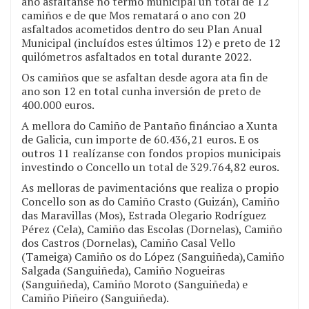
ano asfáltanse no termo municipal un total de 12
camiños e de que Mos rematará o ano con 20
asfaltados acometidos dentro do seu Plan Anual
Municipal (incluídos estes últimos 12) e preto de 12
quilómetros asfaltados en total durante 2022.
Os camiños que se asfaltan desde agora ata fin de
ano son 12 en total cunha inversión de preto de
400.000 euros.
A mellora do Camiño de Pantaño finánciao a Xunta
de Galicia, cun importe de 60.436,21 euros. E os
outros 11 realízanse con fondos propios municipais
investindo o Concello un total de 329.764,82 euros.
As melloras de pavimentacións que realiza o propio
Concello son as do Camiño Crasto (Guizán), Camiño
das Maravillas (Mos), Estrada Olegario Rodríguez
Pérez (Cela), Camiño das Escolas (Dornelas), Camiño
dos Castros (Dornelas), Camiño Casal Vello
(Tameiga) Camiño os do López (Sanguiñeda),Camiño
Salgada (Sanguiñeda), Camiño Nogueiras
(Sanguiñeda), Camiño Moroto (Sanguiñeda) e
Camiño Piñeiro (Sanguiñeda).