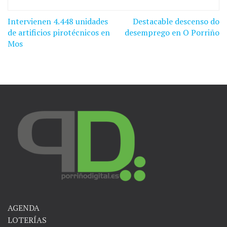
Intervienen 4.448 unidades
Destacable descenso do
Navegación
de artificios pirotécnicos en
desemprego en O Porriño
de
Mos
entradas
AGENDA
LOTERÍAS