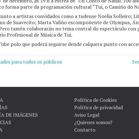
17 de decembro, ás 19 h a estrea de “Un Conto de Nadal. 100 a
nto forma parte da programación cultural “Tui, o Camiño do Na
unto a artistas convidados como a tudense Noelia Solleiro; L
no de Suavecito; Marta Valiño excompoñente de Olympus, Áng
 Pero tamén colaborarán no tema central do espectáculo con g
io Profesional de Música de Tui.
Tube polo que poderá seguirse dende calquera punto con acces
dades para todos os públicos
Fe
A
Política de Cookies
ÍAS
Política de privacidad
ÍA DE IMÁGENES
Aviso Legal
CIAS
¿Quienes somos?
A
Contacto