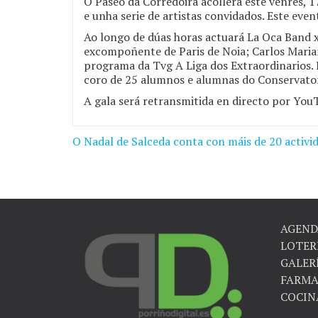
O Paseo da Corredoira acollerá este venres, 
e unha serie de artistas convidados. Este eve
Ao longo de dúas horas actuará La Oca Band x
excompoñente de Paris de Noia; Carlos Maria
programa da Tvg A Liga dos Extraordinarios.
coro de 25 alumnos e alumnas do Conservator
A gala será retransmitida en directo por You
O Nadal de Salceda conta con máis de 20 activi
Navegación
de
entradas
AGEND
LOTER
GALER
FARMA
COCIN