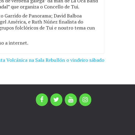
nos de verbena galega” da man de La Oca Band
dal” que organiza o Concello de Tui.
ito Garrido de Panorama; David Balboa
el América, e Ruth Núñez finalista do
rupos folclóricos de Tui e noutro tema cun
o a internet.
sta Volcánica na Sala Rebullón o vindeiro sábado