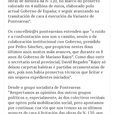
obras de mellora da N-120, no marco do proxecto
valorado en 4 millóns de euros, elaborado polo
actual Goberno de España; e seguir avanzando na
tramitación de cara á execución da Variante de
Ponteareas”.
Os concelleir@s ponteareáns entenden que “o ruído
e a confrontación non son o camiño, senón o da
colaboración institucional cun Goberno, presidido
por Pedro Sánchez, que propiciou nestes dous
últimos anos moitos máis avances, que durante os 8
anos do Goberno de Mariano Rajoy”. Como dixo onte
o secretario xeral provincial, David Regades “Rajoy só
deixou carpetas baleiras e partidas orzamentarias de
aire, pois non había proxectos técnicos que licitar e
nin sequera expedientes iniciados”.
Dende o grupo socialista de Ponteareas
“Respectamos as opinións dos outros grupos
políticos e, especialmente, ás dos colectivos veciñais
que opten pola mobilización social, pero apostamos
por continuar coa vía que nos trouxo xa os últimos
avances de cara á licitación das obras da N-120, que