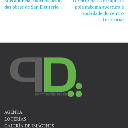
Mos anuncia a adxudicación
O reitor da UNED aposta
Navegación
das obras de San Eleuterio
pola máxima apertura á
de
sociedade do centro
territorial
entradas
AGENDA
LOTERÍAS
GALERÍA DE IMÁGENES