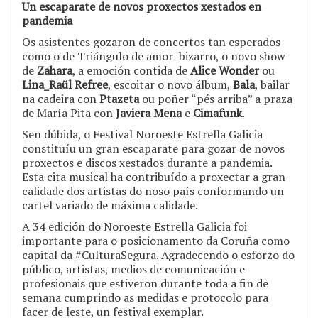
Un escaparate de novos proxectos xestados en
pandemia
Os asistentes gozaron de concertos tan esperados
como o de Triángulo de amor bizarro, o novo show
de
Zahara
, a emoción contida de
Alice Wonder
ou
Lina_Raül Refree
, escoitar o novo álbum,
Bala
, bailar
na cadeira con
Ptazeta
ou poñer “pés arriba” a praza
de María Pita con
Javiera
Mena
e
Cimafunk
.
Sen dúbida, o Festival Noroeste Estrella Galicia
constituíu un gran escaparate para gozar de novos
proxectos e discos xestados durante a pandemia.
Esta cita musical ha contribuído a proxectar a gran
calidade dos artistas do noso país conformando un
cartel variado de máxima calidade.
A 34 edición do Noroeste Estrella Galicia foi
importante para o posicionamento da Coruña como
capital da #CulturaSegura. Agradecendo o esforzo do
público, artistas, medios de comunicación e
profesionais que estiveron durante toda a fin de
semana cumprindo as medidas e protocolo para
facer de leste, un festival exemplar.