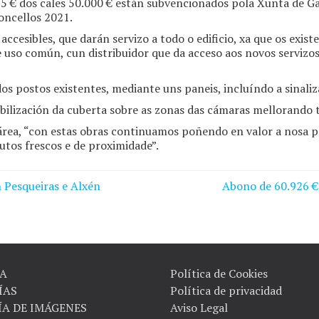
 € dos cales 50.000 € están subvencionados pola Xunta de Gal
oncellos 2021.
accesibles, que darán servizo a todo o edificio, xa que os exis
e uso común, cun distribuidor que da acceso aos novos servizo
os postos existentes, mediante uns paneis, incluíndo a sinaliza
lización da cuberta sobre as zonas das cámaras mellorando 
área, “con estas obras continuamos poñendo en valor a nosa p
tos frescos e de proximidade”.
 Pesqueiras e Alxén
Abono de 60.926 € 
A
Política de Cookies
ÍAS
Política de privacidad
ÍA DE IMÁGENES
Aviso Legal