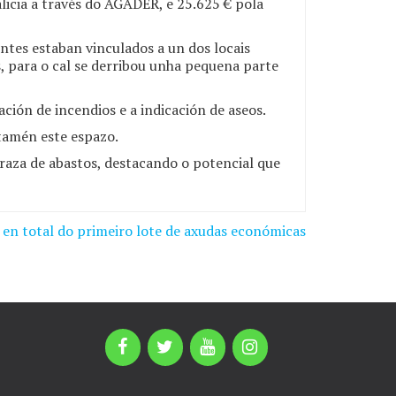
icia a través do AGADER, e 25.625 € pola
tentes estaban vinculados a un dos locais
s, para o cal se derribou unha pequena parte
ción de incendios e a indicación de aseos.
tamén este espazo.
raza de abastos, destacando o potencial que
en total do primeiro lote de axudas económicas