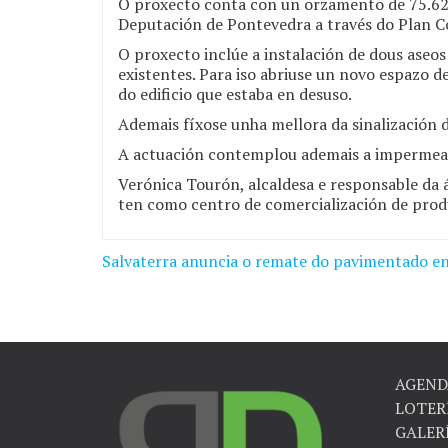
O proxecto conta con un orzamento de 75.625
Deputación de Pontevedra a través do Plan C
O proxecto inclúe a instalación de dous aseos 
existentes. Para iso abriuse un novo espazo d
do edificio que estaba en desuso.
Ademais fíxose unha mellora da sinalización d
A actuación contemplou ademais a impermeabi
Verónica Tourón, alcaldesa e responsable da 
ten como centro de comercialización de produ
Salvaterra anuncia o remate do pavimentado en
Navegación
de
entradas
AGEND
LOTER
GALER