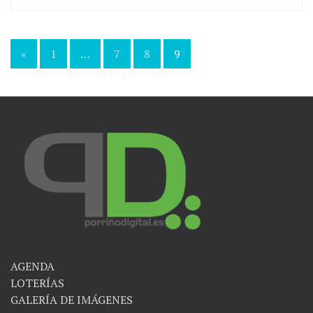
«
1
…
7
8
9
Navegación
de
entradas
AGENDA
LOTERÍAS
GALERÍA DE IMÁGENES