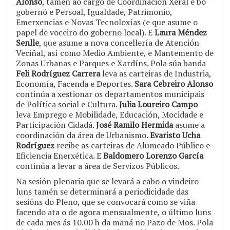
Alonso
, tamén ao cargo de Coordinación Xeral e bo
gobernó e Persoal, Igualdade, Patrimonio,
Emerxencias e Novas Tecnoloxías (e que asume o
papel de voceiro do goberno local). E
Laura Méndez
Senlle
, que asume a nova concellería de Atención
Veciñal, así como Medio Ambiente, e Mantemento de
Zonas Urbanas e Parques e Xardíns. Pola súa banda
Feli Rodríguez Carrera
leva as carteiras de Industria,
Economía, Facenda e Deportes.
Sara Cebreiro Alonso
continúa a xestionar os departamentos municipais
de Política social e Cultura.
Julia Loureiro Campo
leva Emprego e Mobilidade, Educación, Mocidade e
Participación Cidadá.
José Ramilo Hermida
asume a
coordinación da área de Urbanismo.
Evaristo Ucha
Rodríguez
recibe as carteiras de Alumeado Público e
Eficiencia Enerxética. E
Baldomero Lorenzo García
continúa a levar a área de Servizos Públicos.
Na sesión plenaria que se levará a cabo o vindeiro
luns tamén se determinará a periodicidade das
sesións do Pleno, que se convocará como se viña
facendo ata o de agora mensualmente, o último luns
de cada mes ás 10.00 h da mañá no Pazo de Mos. Pola