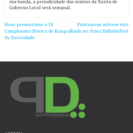
súa banda, a periodicidade das sesións da Xunta de
Goberno Local será semanal.
Hoxe presentouse o IX
Ponteareas móvese este
Navegación
Campionato Ibérico de Kung
sábado ao ritmo BáilaMeFest
de
Fu Eurocidade
entradas