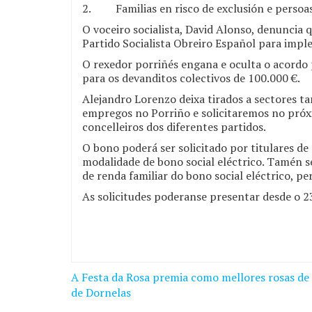
2. Familias en risco de exclusión e persoas
O voceiro socialista, David Alonso, denuncia
Partido Socialista Obreiro Español para imp
O rexedor porriñés engana e oculta o acordo 
para os devanditos colectivos de 100.000 €.
Alejandro Lorenzo deixa tirados a sectores t
empregos no Porriño e solicitaremos no próx
concelleiros dos diferentes partidos.
O bono poderá ser solicitado por titulares de
modalidade de bono social eléctrico. Tamén s
de renda familiar do bono social eléctrico, p
As solicitudes poderanse presentar desde o 2
A Festa da Rosa premia como mellores rosas de 
Navegación
de Dornelas
de