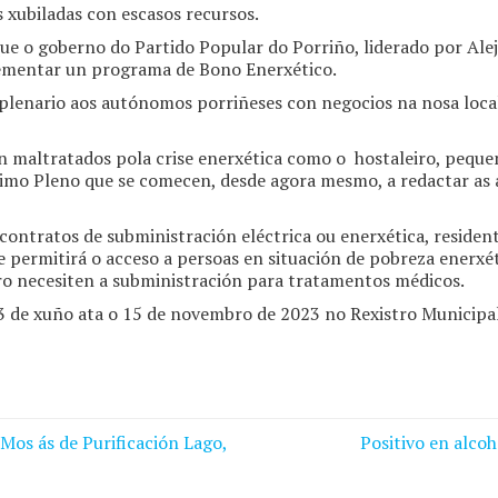
 xubiladas con escasos recursos.
 que o goberno do Partido Popular do Porriño, liderado por Al
lementar un programa de Bono Enerxético.
plenario aos autónomos porriñeses con negocios na nosa local
an maltratados pola crise enerxética como o hostaleiro, pequ
imo Pleno que se comecen, desde agora mesmo, a redactar as 
 contratos de subministración eléctrica ou enerxética, residen
e permitirá o acceso a persoas en situación de pobreza enerxé
ero necesiten a subministración para tratamentos médicos.
3 de xuño ata o 15 de novembro de 2023 no Rexistro Municipal
Mos ás de Purificación Lago,
Positivo en alco