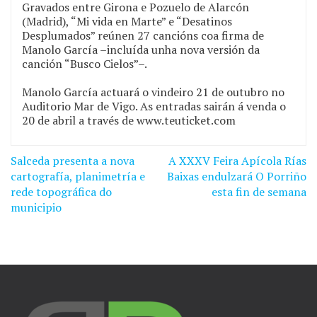
Gravados entre Girona e Pozuelo de Alarcón
(Madrid), “Mi vida en Marte” e “Desatinos
Desplumados” reúnen 27 cancións coa firma de
Manolo García –incluída unha nova versión da
canción “Busco Cielos”–.
Manolo García actuará o vindeiro 21 de outubro no
Auditorio Mar de Vigo. As entradas sairán á venda o
20 de abril a través de www.teuticket.com
Salceda presenta a nova
A XXXV Feira Apícola Rías
Navegación
cartografía, planimetría e
Baixas endulzará O Porriño
de
rede topográfica do
esta fin de semana
municipio
entradas