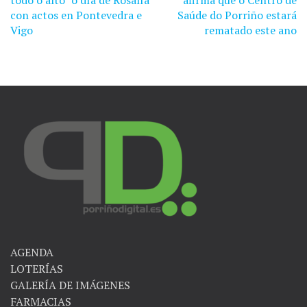
todo o alto” o día de Rosalía
afirma que o Centro de
de
con actos en Pontevedra e
Saúde do Porriño estará
Vigo
rematado este ano
entradas
AGENDA
LOTERÍAS
GALERÍA DE IMÁGENES
FARMACIAS