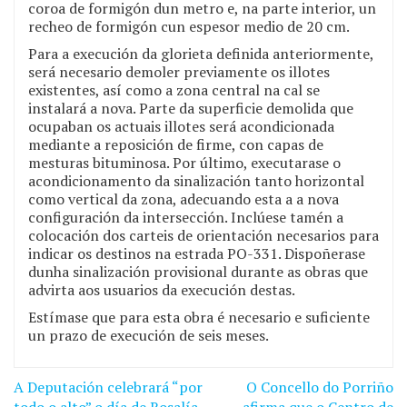
coroa de formigón dun metro e, na parte interior, un
recheo de formigón cun espesor medio de 20 cm.
Para a execución da glorieta definida anteriormente,
será necesario demoler previamente os illotes
existentes, así como a zona central na cal se
instalará a nova. Parte da superficie demolida que
ocupaban os actuais illotes será acondicionada
mediante a reposición de firme, con capas de
mesturas bituminosa. Por último, executarase o
acondicionamento da sinalización tanto horizontal
como vertical da zona, adecuando esta a a nova
configuración da intersección. Inclúese tamén a
colocación dos carteis de orientación necesarios para
indicar os destinos na estrada PO-331. Dispoñerase
dunha sinalización provisional durante as obras que
advirta aos usuarios da execución destas.
Estímase que para esta obra é necesario e suficiente
un prazo de execución de seis meses.
A Deputación celebrará “por
O Concello do Porriño
Navegación