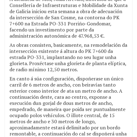
Consellería de Infraestruturas e Mobilidade da Xunta
de Galicia iniciou esta semana a obra de adecuación
da intersección de San Cosme, na contorna do PK
7+600 na Estrada PO-331 Porriño-Gondomar,
facendo un investimento por parte da
administración autonómica de 47.968,53 €.
As obras consisten, basicamente, na remodelación da
intersección existente á altura do PK 7+600 da
estrada PO-331, implantando no seu lugar unha
glorieta. Proxéctase unha glorieta de planta elíptica,
de radio mínimo 12,50 metros.
En canto á súa configuración, dispoñerase un único
carril de 6 metros de ancho, con beiravías tanto
exterior como interior de ata un metro de ancho. A
continuación deste, cara ao centro, exponse a
execución dun gorjal de dous metros de ancho,
empedrado, de maneira que poida ser puntualmente
ocupado polos vehículos. O illote central, de 15
metros de ancho e 30 metros de longo,
aproximadamente estará delimitado por un bordo
remontable, a continuación do cal se dispoñerá unha