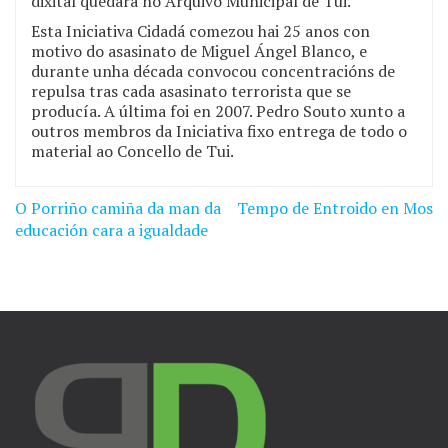
dixital quedará no Arquivo Municipal de Tui.
Esta Iniciativa Cidadá comezou hai 25 anos con
motivo do asasinato de Miguel Ángel Blanco, e
durante unha década convocou concentracións de
repulsa tras cada asasinato terrorista que se
producía. A última foi en 2007. Pedro Souto xunto a
outros membros da Iniciativa fixo entrega de todo o
material ao Concello de Tui.
O Porriño camiña da man da
Tempo de Entroido en Mos
Navegación
educación cara a igualdade
de
entradas