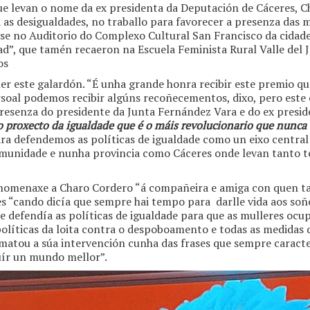
ue levan o nome da ex presidenta da Deputación de Cáceres, C
 as desigualdades, no traballo para favorecer a presenza das m
se no Auditorio do Complexo Cultural San Francisco da cidade
d”, que tamén recaeron na Escuela Feminista Rural Valle del 
os
er este galardón. “É unha grande honra recibir este premio q
rsoal podemos recibir algúns recoñecementos, dixo, pero este 
esenza do presidente da Junta Fernández Vara e do ex preside
o proxecto da igualdade que é o máis revolucionario que nunca 
a defendemos as políticas de igualdade como un eixo central
omunidade e nunha provincia como Cáceres onde levan tanto t
a homenaxe a Charo Cordero “á compañeira e amiga con quen t
es “cando dicía que sempre hai tempo para darlle vida aos soñ
e defendía as políticas de igualdade para que as mulleres o
líticas da loita contra o despoboamento e todas as medidas q
ematou a súa intervención cunha das frases que sempre caracte
uír un mundo mellor”.