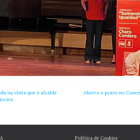
da na visita que o alcalde
Aberto o prazo no Concel
ército
A
Política de Cookies