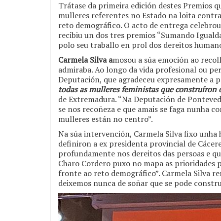
Trátase da primeira edición destes Premios q
mulleres referentes no Estado na loita contra
reto demográfico. O acto de entrega celebrou
recibiu un dos tres premios “Sumando Igualda
polo seu traballo en prol dos dereitos human
Carmela Silva a
mosou a súa emoción ao recoll
admiraba. Ao longo da vida profesional ou pe
Deputación, que agradeceu expresamente a pr
todas as mulleres feministas que construíron 
de Extremadura. “Na Deputación de Pontevedr
se nos recoñeza e que amais se faga nunha c
mulleres están no centro”.
Na súa intervención, Carmela Silva fixo unh
definiron a ex presidenta provincial de Cácer
profundamente nos dereitos das persoas e qu
Charo Cordero puxo no mapa as prioridades po
fronte ao reto demográfico”. Carmela Silva r
deixemos nunca de soñar que se pode constr