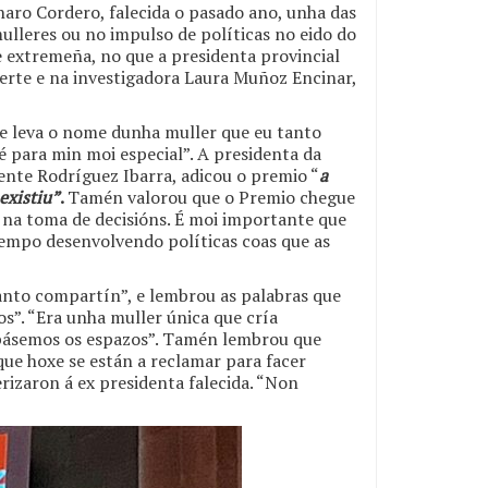
haro Cordero, falecida o pasado ano, unha das
ulleres ou no impulso de políticas no eido do
 extremeña, no que a presidenta provincial
Jerte e na investigadora Laura Muñoz Encinar,
ue leva o nome dunha muller que eu tanto
é para min moi especial”. A presidenta da
nte Rodríguez Ibarra, adicou o premio “
a
existiu”
.
Tamén valorou que o Premio chegue
 na toma de decisións. É moi importante que
empo desenvolvendo políticas coas que as
anto compartín”, e lembrou as palabras que
os”. “Era unha muller única que cría
cupásemos os espazos”. Tamén lembrou que
ue hoxe se están a reclamar para facer
rizaron á ex presidenta falecida. “Non