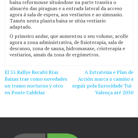
baixa reformouse situándose na parte traseira o
almacén das piraguas e a entrada lateral da acceso
agora á sala de espera, aos vestiarios e ao ximnasio.
Tamén nesta planta baixa se sitúa vestiario
adaptado.
O primeiro andar, que aumentou o seu volume, acolle
agora a zona administrativa, de fisioterapia, sala de
descanso, zona de sauna, hidromasaxe, crioterapia e
vestiarios, amais da zona de ergómetros.
El 55 Rallye Recalvi Rías
A Estratexia e Plan de
Navegación
Baixas trae como novedades
Acción marca o camiño a
de
un tramo nocturno y otro
seguir pola Eurocidade Tui-
en Ponte Caldelas
Valença até 2030
entradas