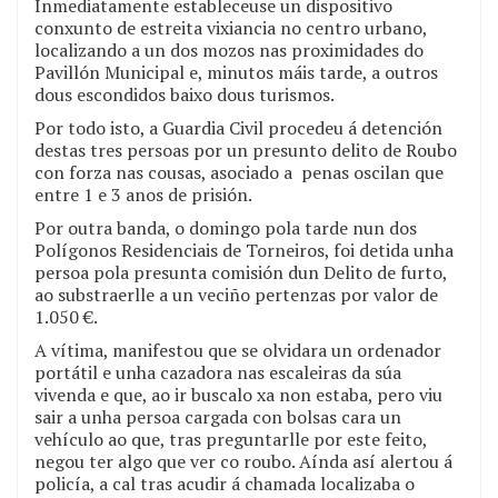
Inmediatamente estableceuse un dispositivo
conxunto de estreita vixiancia no centro urbano,
localizando a un dos mozos nas proximidades do
Pavillón Municipal e, minutos máis tarde, a outros
dous escondidos baixo dous turismos.
Por todo isto, a Guardia Civil procedeu á detención
destas tres persoas por un presunto delito de Roubo
con forza nas cousas, asociado a penas oscilan que
entre 1 e 3 anos de prisión.
Por outra banda, o domingo pola tarde nun dos
Polígonos Residenciais de Torneiros, foi detida unha
persoa pola presunta comisión dun Delito de furto,
ao substraerlle a un veciño pertenzas por valor de
1.050 €.
A vítima, manifestou que se olvidara un ordenador
portátil e unha cazadora nas escaleiras da súa
vivenda e que, ao ir buscalo xa non estaba, pero viu
sair a unha persoa cargada con bolsas cara un
vehículo ao que, tras preguntarlle por este feito,
negou ter algo que ver co roubo. Aínda así alertou á
policía, a cal tras acudir á chamada localizaba o