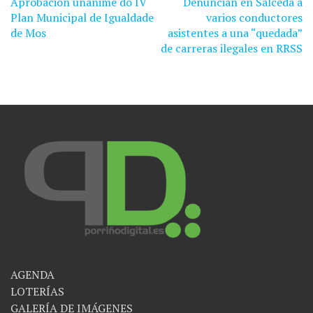
Aprobación unánime do IV
Denuncian en Salceda a
Navegación
Plan Municipal de Igualdade
varios conductores
de
de Mos
asistentes a una “quedada”
de carreras ilegales en RRSS
entradas
AGENDA
LOTERÍAS
GALERÍA DE IMÁGENES