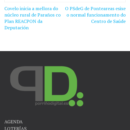
Covelo inicia a mellora do
O PSdeG de Ponteareas esixe
Navegación
núcleo rural de Paraños co
o normal funcionamento do
de
Plan REACPON da
Centro de Saúde
Deputación
entradas
AGENDA
LOTERÍAS