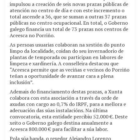
impulsou a creación de seis novas prazas públicas de
atención no centro de día e con este incremento o
total ascende a 36, que se suman a outras 37 prazas
públicas no centro ocupacional. En total, o Goberno
galego financia un total de 73 prazas nos centros de
Aceesca no Porriño.
As persoas usuarias colaboran na xestión do punto
limpo da localidade, coidan do seu invernadorio de
plantas de temporada ou participan en labores de
limpeza e xardinería. A conselleira destacou que
“Aceesca permite que as veciñas e vecinos do Porriño
teñan a oportunidade de avanzar cara a plena
inclusión”.
Ademais do financiamento destas prazas, a Xunta
colabora con esta asociación a través da orde de
axudas con cargo ao 0,7% do IRPF, para a mellora e
adecuación das súas instalacións. Na última
convocatoria, esta entidade percibiu 52.000 €. Deste
xeito o Goberno galego destina anualmente a
Aceesca 800.000 € para facilitar a súa labor.
Pola súa banda, o rexedor Alejandro Lorenzo