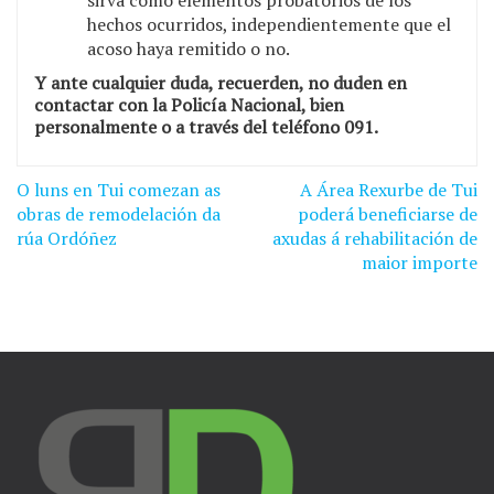
sirva como elementos probatorios de los
hechos ocurridos, independientemente que el
acoso haya remitido o no.
Y ante cualquier duda, recuerden, no duden en
contactar con la Policía Nacional, bien
personalmente o a través del teléfono 091.
O luns en Tui comezan as
A Área Rexurbe de Tui
Navegación
obras de remodelación da
poderá beneficiarse de
de
rúa Ordóñez
axudas á rehabilitación de
maior importe
entradas