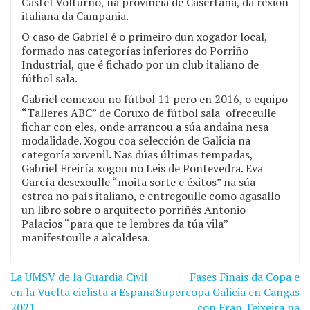
Castel Volturno, na provincia de Casertana, da rexión
italiana da Campania.
O caso de Gabriel é o primeiro dun xogador local,
formado nas categorías inferiores do Porriño
Industrial, que é fichado por un club italiano de
fútbol sala.
Gabriel comezou no fútbol 11 pero en 2016, o equipo
“Talleres ABC” de Coruxo de fútbol sala ofreceulle
fichar con eles, onde arrancou a súa andaina nesa
modalidade. Xogou coa selección de Galicia na
categoría xuvenil. Nas dúas últimas tempadas,
Gabriel Freiría xogou no Leis de Pontevedra. Eva
García desexoulle “moita sorte e éxitos” na súa
estrea no país italiano, e entregoulle como agasallo
un libro sobre o arquitecto porriñés Antonio
Palacios “para que te lembres da túa vila”
manifestoulle a alcaldesa.
La UMSV de la Guardia Civil
Fases Finais da Copa e
Navegación
en la Vuelta ciclista a España
Supercopa Galicia en Cangas
2021
con Fran Teixeira na