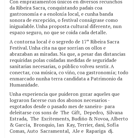
Con emprazamentos únicos en diversos recunchos
da Ribeira Sacra, conquistando padais coa
gastronomía e a enoloxía local, e cunha banda
sonora de excepción, o festival conságrase como
inigualable. Unha proposta cultural diferente, nun
espazo seguro, no que se coida cada detalle.
A contorna local é o segredo de 17° Ribeira Sacra
Festival. Unha cita na que sorrían os ollos e
abrazaban as miradas. Na que, a pesar das distancias
requiridas polas coidadas medidas de seguridade
sanitarias necesarias, o público volveu sentir. A
conectar, coa música, co viño, coa gastronomía; todo
enmarcado nunha terra candidata a Patrimonio da
Humanidade.
Unha experiencia que puideron gozar aqueles que
lograron facerse cun dos abonos necesarios -
esgotados desde o pasado mes de xaneiro- para
deleitarse cos sons de The Gift, Depedro, Silvana
Estrada, The Excitements, Budiño & Novoa, Alberto
& García, Bronquio, Ian Kay, Terrier, dani, Sofía
Comas, Auto Sacramental, Ale e Rapariga dj.