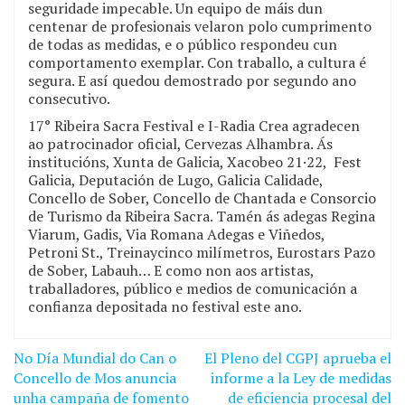
seguridade impecable. Un equipo de máis dun
centenar de profesionais velaron polo cumprimento
de todas as medidas, e o público respondeu cun
comportamento exemplar. Con traballo, a cultura é
segura. E así quedou demostrado por segundo ano
consecutivo.
17° Ribeira Sacra Festival e I-Radia Crea agradecen
ao patrocinador oficial, Cervezas Alhambra. Ás
institucións, Xunta de Galicia, Xacobeo 21·22, Fest
Galicia, Deputación de Lugo, Galicia Calidade,
Concello de Sober, Concello de Chantada e Consorcio
de Turismo da Ribeira Sacra. Tamén ás adegas Regina
Viarum, Gadis, Via Romana Adegas e Viñedos,
Petroni St., Treinaycinco milímetros, Eurostars Pazo
de Sober, Labauh… E como non aos artistas,
traballadores, público e medios de comunicación a
confianza depositada no festival este ano.
No Día Mundial do Can o
El Pleno del CGPJ aprueba el
Navegación
Concello de Mos anuncia
informe a la Ley de medidas
de
unha campaña de fomento
de eficiencia procesal del