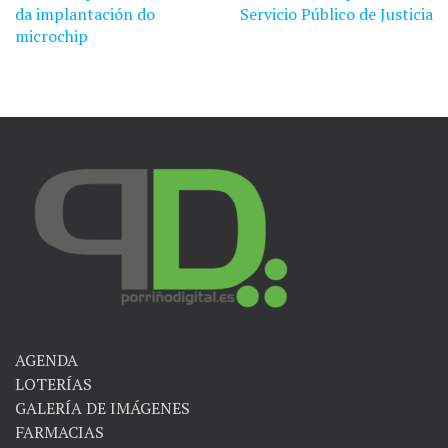
da implantación do
Servicio Público de Justicia
entradas
microchip
AGENDA
LOTERÍAS
GALERÍA DE IMÁGENES
FARMACIAS