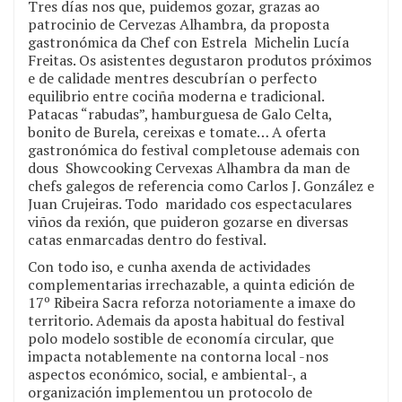
Tres días nos que, puidemos gozar, grazas ao
patrocinio de Cervezas Alhambra, da proposta
gastronómica da Chef con Estrela Michelin Lucía
Freitas. Os asistentes degustaron produtos próximos
e de calidade mentres descubrían o perfecto
equilibrio entre cociña moderna e tradicional.
Patacas “rabudas”, hamburguesa de Galo Celta,
bonito de Burela, cereixas e tomate… A oferta
gastronómica do festival completouse ademais con
dous Showcooking Cervexas Alhambra da man de
chefs galegos de referencia como Carlos J. González e
Juan Crujeiras. Todo maridado cos espectaculares
viños da rexión, que puideron gozarse en diversas
catas enmarcadas dentro do festival.
Con todo iso, e cunha axenda de actividades
complementarias irrechazable, a quinta edición de
17º Ribeira Sacra reforza notoriamente a imaxe do
territorio. Ademais da aposta habitual do festival
polo modelo sostible de economía circular, que
impacta notablemente na contorna local -nos
aspectos económico, social, e ambiental-, a
organización implementou un protocolo de