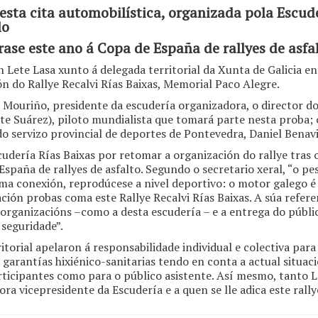
sta cita automobilística, organizada pola Escuder
lo
rase este ano á Copa de España de rallyes de asfa
n Lete Lasa xunto á delegada territorial da Xunta de Galicia 
ón do Rallye Recalvi Rías Baixas, Memorial Paco Alegre.
Mouriño, presidente da escudería organizadora, o director do
 Suárez), piloto mundialista que tomará parte nesta proba; os
 do servizo provincial de deportes de Pontevedra, Daniel Benav
Escudería Rías Baixas por retomar a organización do rallye tr
España de rallyes de asfalto. Segundo o secretario xeral, “o p
a conexión, reprodúcese a nivel deportivo: o motor galego é u
ción probas coma este Rallye Recalvi Rías Baixas. A súa refere
as organizacións –como a desta escudería – e a entrega do púb
 seguridade”.
itorial apelaron á responsabilidade individual e colectiva par
 garantías hixiénico-sanitarias tendo en conta a actual situa
articipantes como para o público asistente. Así mesmo, tanto
ra vicepresidente da Escudería e a quen se lle adica este rally