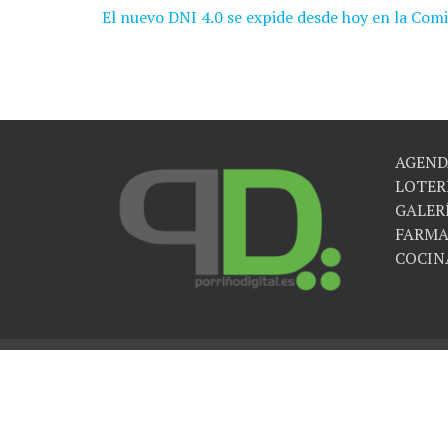
El nuevo DNI 4.0 se expide desde hoy en la Comi
Navegación
de
entradas
AGEND
LOTER
GALER
FARMA
COCIN