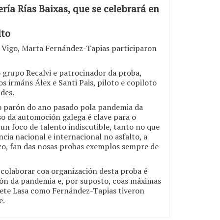
ía Rías Baixas, que se celebrará en
lto
en Vigo, Marta Fernández-Tapias participaron
 grupo Recalvi e patrocinador da proba,
 irmáns Álex e Santi Pais, piloto e copiloto
ides.
as o parón do ano pasado pola pandemia da
eso da automoción galega é clave para o
n foco de talento indiscutible, tanto no que
ncia nacional e internacional no asfalto, a
lico, fan das nosas probas exemplos sempre de
a colaborar coa organización desta proba é
ción da pandemia e, por suposto, coas máximas
 Lete Lasa como Fernández-Tapias tiveron
e.