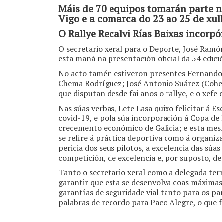
Máis de 70 equipos tomarán parte ne
Vigo e a comarca do 23 ao 25 de xul
O Rallye Recalvi Rías Baixas incorpó
O secretario xeral para o Deporte, José Ramó
esta mañá na presentación oficial da 54 edici
No acto tamén estiveron presentes Fernando 
Chema Rodríguez; José Antonio Suárez (Cohete
que disputan desde fai anos o rallye, e o xefe
Nas súas verbas, Lete Lasa quixo felicitar á 
covid-19, e pola súa incorporación á Copa de 
crecemento económico de Galicia; e esta mesm
se refire á práctica deportiva como á organiza
pericia dos seus pilotos, a excelencia das sú
competición, de excelencia e, por suposto, de
Tanto o secretario xeral como a delegada terr
garantir que esta se desenvolva coas máximas
garantías de seguridade vial tanto para os p
palabras de recordo para Paco Alegre, o que fo