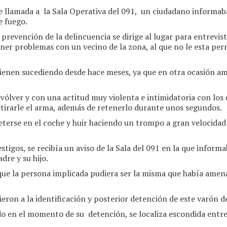
e llamada a la Sala Operativa del 091, un ciudadano informaba
e fuego.
e prevención de la delincuencia se dirige al lugar para entrevis
ner problemas con un vecino de la zona, al que no le esta permi
vienen sucediendo desde hace meses, ya que en otra ocasión a
ólver y con una actitud muy violenta e intimidatoria con los 
etirarle el arma, además de retenerlo durante unos segundos.
meterse en el coche y huir haciendo un trompo a gran velocidad 
stigos, se recibía un aviso de la Sala del 091 en la que infor
re y su hijo.
que la persona implicada pudiera ser la misma que había amena
eron a la identificación y posterior detención de este varón d
ado en el momento de su detención, se localiza escondida entr