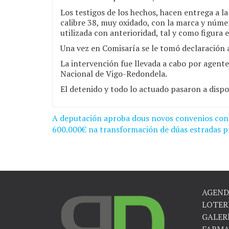
Los testigos de los hechos, hacen entrega a l
calibre 38, muy oxidado, con la marca y númer
utilizada con anterioridad, tal y como figura 
Una vez en Comisaría se le tomó declaración 
La intervención fue llevada a cabo por agente
Nacional de Vigo-Redondela.
El detenido y todo lo actuado pasaron a dispo
A deputación aproba dous novos convenios con 
Navegación
600.000€ na transformación de dúas estradas pr
de
entradas
AGEND
LOTER
GALER