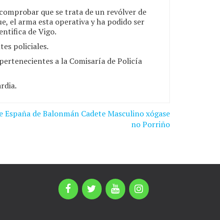
o comprobar que se trata de un revólver de
e, el arma esta operativa y ha podido ser
entifica de Vigo.
es policiales.
pertenecientes a la Comisaría de Policía
rdia.
de España de Balonmán Cadete Masculino xógase
no Porriño