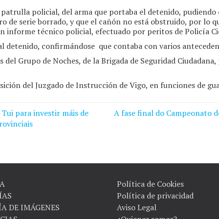
a patrulla policial, del arma que portaba el detenido, pudiend
o de serie borrado, y que el cañón no está obstruido, por lo qu
en informe técnico policial, efectuado por peritos de Policía Ci
al detenido, confirmándose que contaba con varios antecedent
s del Grupo de Noches, de la Brigada de Seguridad Ciudadana, 
sición del Juzgado de Instrucción de Vigo, en funciones de gua
Tui para investir máis de
A fase final do Campeonato 
ovinciais
A
Política de Cookies
ÍAS
Política de privacidad
ÍA DE IMÁGENES
Aviso Legal