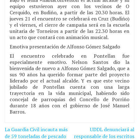
Bajo el lema #hablaconNelson el actual alcalde y su
equipo estuvieron ayer con los vecinos de O
Cerquido, en Budiño, a partir de las 20.30 horas. El
jueves 21 el encuentro se celebrará en Cruz (Budiño)
y el viernes, el cierre de campaña será en la escuela
unitaria de Torneiros a partir de las 22.30 horas en
un acto que contará con animación musical.
Emotiva presentación de Alfonso Gómez Salgado
El encuentro celebrado en Pontellas fue
especialmente emotivo. Nelson Santos dio la
bienvenida de nuevo a Alfonso Gómez Salgado, que a
sus 90 años ha querido formar parte del proyecto
liderado por el actual alcalde. Y es que este vecino
jubilado de Pontellas cuenta con una larga
trayectoria en la vida municipal, habiendo sido
concejal de parroquias del Concello de Porriño
durante 18 años con el gobierno de José Manuel
Barros.
La Guardia Civil incauta más
UDDL denunciará al
Navegación
de 59 toneladas de pescado
responsable de los escritos