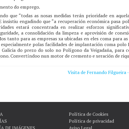
mento do emprego.
ando que “todas as nosas medidas terán prioridade en aquel
. E insistiu engadindo que “a recuperación económica pasa 
ridades estará concentrada en realizar esforzos significat
eguridade, a consolidación da limpeza e aprovisión de conex
 Mos tanto para as empresas xa ubicadas en eles coma para a
 especialmente polas facilidades de implantación coma polo P
r Galicia do prezo do solo no Polígono da Veigadaña, para c
ígono. Convertíndoo nun motor de cremento e xeración de rique
Visita de Fernando Filgueira -
A
Política de Cookies
ÍAS
Política de privacidad
ÍA DE IMÁGENES
Aviso Legal