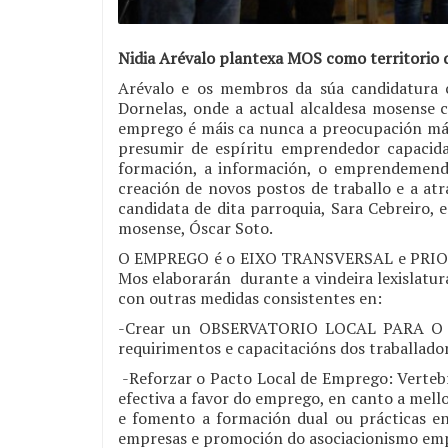
Nidia Arévalo plantexa MOS como territori
Arévalo e os membros da súa candidatura c
Dornelas, onde a actual alcaldesa mosense
emprego é máis ca nunca a preocupación máxi
presumir de espíritu emprendedor capacidad
formación, a información, o emprendemendo
creación de novos postos de traballo e a atr
candidata de dita parroquia, Sara Cebreiro,
mosense, Óscar Soto.
O EMPREGO é o EIXO TRANSVERSAL e PRIORITA
Mos elaborarán durante a vindeira lexisla
con outras medidas consistentes en:
-Crear un OBSERVATORIO LOCAL PARA O EMP
requirimentos e capacitacións dos traballado
-Reforzar o Pacto Local de Emprego: Vertebr
efectiva a favor do emprego, en canto a mell
e fomento a formación dual ou prácticas e
empresas e promoción do asociacionismo emp