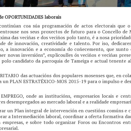
o de OPORTUNIDADES laborais
ontinúan coa súa programación de actos electorais que o
 centrouse nos seus proxectos de futuro para o Concello de
ma das veciñas e dos veciños polo tanto, é a nosa prioridad
e de innovación, creatividade e talento. Por iso, dedicar
, a innovación e a economía do coñecemento, que xunto co
aer novas inversións”, explicoulles ós veciños e veciñas pres
 e polo candidato da parroquia de Tameiga e actual tenente 
RIO das actuacións dos populares mosenses que, en colabo
tura un PLAN ESTRATÉXICO-MOS 2015-19 para o impulso e de
REGO, onde as institucións, empresarios locais e centro
res desempregados ao mercado laboral e a realidade empresari
ar un Plan integral de intervención en cuestións comúns e 
orar a Intermediación laboral, coordinar a oferta formativa da
n empresas, e sobre todo organizar Foros ou Encontros en
resarial.