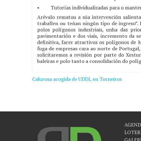
• Tutorías individualizadas para o mante
Arévalo rematou a súa intervención salient
traballen ou teñan ningún tipo de ingreso”
polos polígonos industriais, unha das prio
pavimentación e dos viais, incremento da s
definitiva, facer atractivos os polígonos de
fuga de empresas cara ao norte de Portugal,
solicitaremos a revisión por parte do Xestu
baleiras e polo tanto a consolidación do pol
Calurosa acogida de UDDL en Torneiros
Navegación
de
entradas
AGEND
LOTER
GALER