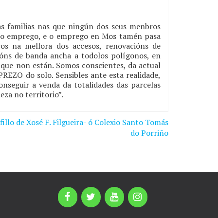
as familias nas que ningún dos seus menbros
polo emprego, e o emprego en Mos tamén pasa
ivos na mellora dos accesos, renovacións de
ións de banda ancha a todolos polígonos, en
s que non están. Somos conscientes, da actual
REZO do solo. Sensibles ante esta realidade,
onseguir a venda da totalidades das parcelas
za no territorio”.
fillo de Xosé F. Filgueira- ó Colexio Santo Tomás
do Porriño