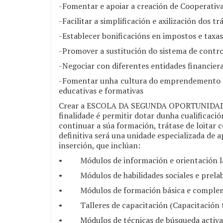
-Fomentar e apoiar a creación de Cooperativas
-Facilitar a simplificación e axilización dos 
-Establecer bonificacións en impostos e tax
-Promover a sustitución do sistema de controi
-Negociar con diferentes entidades financie
-Fomentar unha cultura do emprendemento ent
educativas e formativas
Crear a ESCOLA DA SEGUNDA OPORTUNIDADE: a 
finalidade é permitir dotar dunha cualificaci
continuar a súa formación, trátase de loitar c
definitiva será una unidade especializada de a
inserción, que inclúan:
• Módulos de información e orientación la
• Módulos de habilidades sociales e prelab
• Módulos de formación básica e compleme
• Talleres de capacitación (Capacitación te
• Módulos de técnicas de búsqueda activa